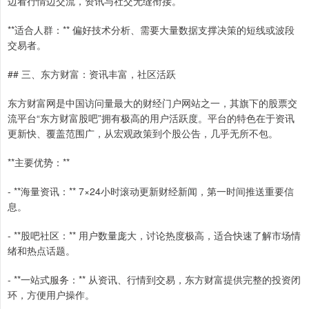
边看行情边交流，资讯与社交无缝衔接。
**适合人群：** 偏好技术分析、需要大量数据支撑决策的短线或波段
交易者。
## 三、东方财富：资讯丰富，社区活跃
东方财富网是中国访问量最大的财经门户网站之一，其旗下的股票交
流平台“东方财富股吧”拥有极高的用户活跃度。平台的特色在于资讯
更新快、覆盖范围广，从宏观政策到个股公告，几乎无所不包。
**主要优势：**
- **海量资讯：** 7×24小时滚动更新财经新闻，第一时间推送重要信
息。
- **股吧社区：** 用户数量庞大，讨论热度极高，适合快速了解市场情
绪和热点话题。
- **一站式服务：** 从资讯、行情到交易，东方财富提供完整的投资闭
环，方便用户操作。