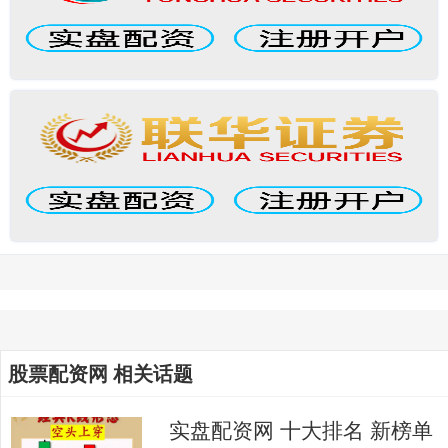
股票配资网 相关话题
实盘配资网 十大排名 新榜单