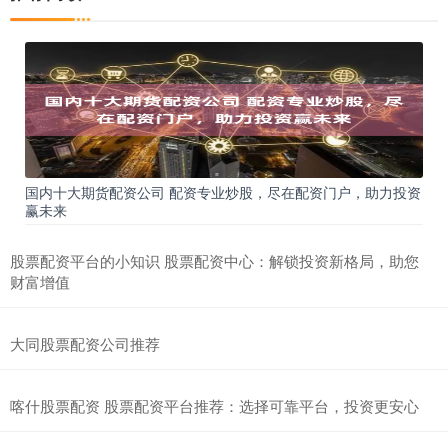
国内十大期货配资公司 配资专业炒股，尽在配资门户，助力投资
赢未来
股票配资平台的小知识 股票配资中心：解锁投资新格局，助您
财富增值
大同股票配资公司推荐
喀什股票配资 股票配资平台推荐：选择可靠平台，投资更安心