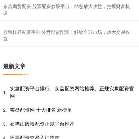
东营期货配资 股票配资炒股平台：助您放大收益，把握财富机
遇
股票杠杆配资平台 外盘期货配资：解锁全球市场，放大交易收
益
最新文章
实盘配资平台排行、实盘配资网站推荐、正规实盘配资官
1、
网
实盘配资网 十大排名 新榜单
2、
石嘴山股票配资正规平台推荐
3、
股票配资交易入门指南
4、