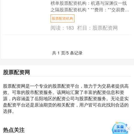
榜单股票配资机构：机遇与深渊仅一线
之隔股票配资机构 * **费用：**交易费
用、账户管理费和监管费等费用会影响
股票配资机构
您的投资回报....
阅读：
183
栏目：
股票配资网
共 1 页/5 条记录
股票配资网
股票配资网是一个专业的股票配资平台，致力于为交易者提供高
效、可靠的股市配资服务。该网站汇聚了丰富的配资信息和资
源，内容涵盖了岳阳地区的配资公司与股票配资服务。无论是实
盘配资平台还是原油期货的相关配资，用户皆可在此找到合适的
选择。
热点关注