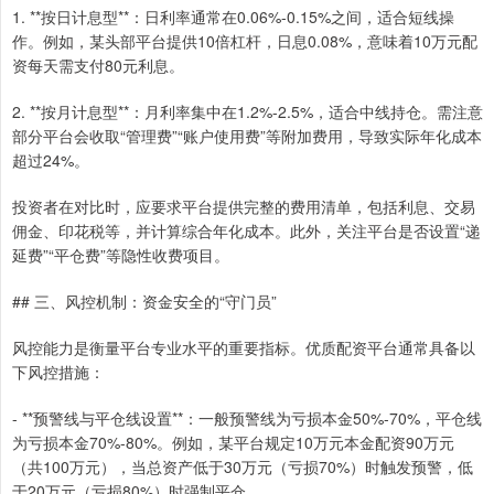
1. **按日计息型**：日利率通常在0.06%-0.15%之间，适合短线操
作。例如，某头部平台提供10倍杠杆，日息0.08%，意味着10万元配
资每天需支付80元利息。
2. **按月计息型**：月利率集中在1.2%-2.5%，适合中线持仓。需注意
部分平台会收取“管理费”“账户使用费”等附加费用，导致实际年化成本
超过24%。
投资者在对比时，应要求平台提供完整的费用清单，包括利息、交易
佣金、印花税等，并计算综合年化成本。此外，关注平台是否设置“递
延费”“平仓费”等隐性收费项目。
## 三、风控机制：资金安全的“守门员”
风控能力是衡量平台专业水平的重要指标。优质配资平台通常具备以
下风控措施：
- **预警线与平仓线设置**：一般预警线为亏损本金50%-70%，平仓线
为亏损本金70%-80%。例如，某平台规定10万元本金配资90万元
（共100万元），当总资产低于30万元（亏损70%）时触发预警，低
于20万元（亏损80%）时强制平仓。