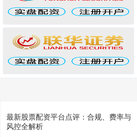
最新股票配资平台点评：合规、费率与
风控全解析