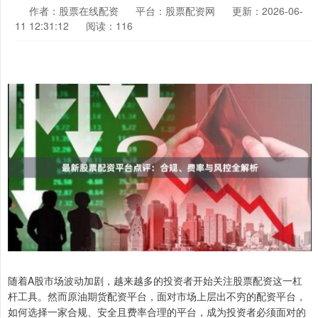
作者：股票在线配资
平台：股票配资网
更新：2026-06-
11 12:31:12
阅读：116
随着A股市场波动加剧，越来越多的投资者开始关注股票配资这一杠
杆工具。然而原油期货配资平台，面对市场上层出不穷的配资平台，
如何选择一家合规、安全且费率合理的平台，成为投资者必须面对的