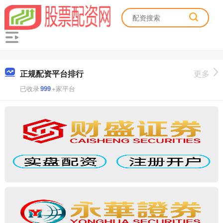
正规配资平台排行
更多
已收录
999
+家平台