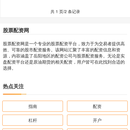
共 1 页/2 条记录
股票配资网
股票配资网是一个专业的股票配资平台，致力于为交易者提供高
效、可靠的股市配资服务。该网站汇聚了丰富的配资信息和资
源，内容涵盖了岳阳地区的配资公司与股票配资服务。无论是实
盘配资平台还是原油期货的相关配资，用户皆可在此找到合适的
选择。
热点关注
指南
配资
杠杆
开户