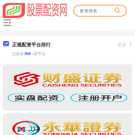
正规配资平台排行
更多
已收录
999
+家平台