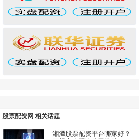
股票配资网 相关话题
湘潭股票配资平台哪家好？