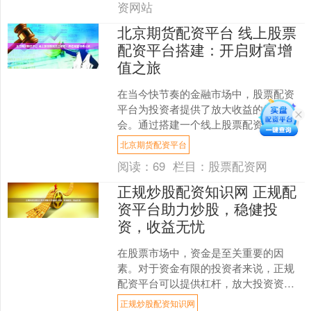
资网站
北京期货配资平台 线上股票
配资平台搭建：开启财富增
值之旅
在当今快节奏的金融市场中，股票配资
平台为投资者提供了放大收益的绝佳机
会。通过搭建一个线上股票配资平台北
京期货配资平台，您可以为用户提供杠
北京期货配资平台
杆交易服务北京期货配资平....
阅读：
69
栏目：
股票配资网
正规炒股配资知识网 正规配
资平台助力炒股，稳健投
资，收益无忧
在股票市场中，资金是至关重要的因
素。对于资金有限的投资者来说，正规
配资平台可以提供杠杆，放大投资资
金，提升收益空间。 配资是指向券商借
正规炒股配资知识网