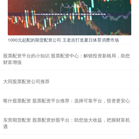
1000元起配的期货配资公司 王老吉打造夏日体育消费市场
股票配资平台的小知识 股票配资中心：解锁投资新格局，助您
财富增值
大同股票配资公司推荐
喀什股票配资 股票配资平台推荐：选择可靠平台，投资更安心
东营期货配资 股票配资炒股平台：助您放大收益，把握财富机
遇