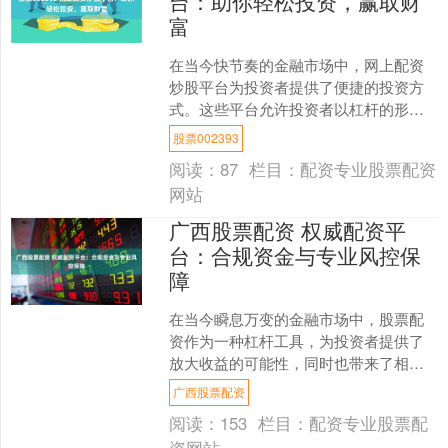
台：助你轻松投资，赢取财
富
在当今快节奏的金融市场中，网上配资
炒股平台为投资者提供了便捷的投资方
式。这些平台允许投资者以杠杆的形式
借入资金，从而放大他们的投资潜力。
股票002393
然而，十倍股票配资也存....
阅读：
87
栏目：
配资专业股票配资
网站
广西股票配资 权威配资平
台：合规资金与专业风控保
障
在当今瞬息万变的金融市场中，股票配
资作为一种杠杆工具，为投资者提供了
放大收益的可能性，同时也带来了相应
的风险。面对市场上琳琅满目的配资平
广西股票配资
台，投资者如何辨别真伪、....
阅读：
153
栏目：
配资专业股票配
资网站