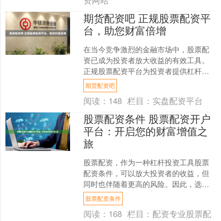
期货配资吧 正规股票配资平
台，助您财富倍增
在当今竞争激烈的金融市场中，股票配
资已成为投资者放大收益的有效工具。
正规股票配资平台为投资者提供杠杆资
金，帮助他们以更少的资金撬动更大的
期货配资吧
投资机会。 * **资金....
阅读：
148
栏目：
实盘配资平台
股票配资条件 股票配资开户
平台：开启您的财富增值之
旅
股票配资，作为一种杠杆投资工具股票
配资条件，可以放大投资者的收益，但
同时也伴随着更高的风险。因此，选择
一个可靠的股票配资开户平台至关重
股票配资条件
要。 * **放大收益：*....
阅读：
168
栏目：
配资专业股票配