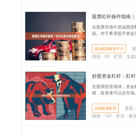
股票杠杆操作指南｜
在股票市场中原油期货
损。对于希望提升资金使
更
原油期货配资开户
阅读：
82
栏目：
实盘
炒股资金杠杆：杠杆
在股票投资领域，资金
模，投资者可以在市场上
更新：2
岳阳股票配资
阅读：
147
栏目：
配